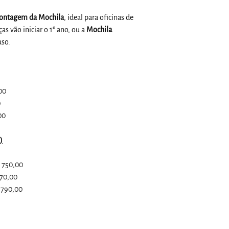
Roxo
Vinho
Montagem da Mochila
, ideal para oficinas de
Rosa
s vão iniciar o 1º ano, ou a
Mochila
Marrom
uso.
00
0
00
)
$ 750,00
770,00
$ 790,00