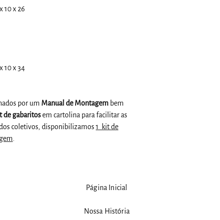
x 10 x 26
x 10 x 34
hados por um
Manual de Montagem
bem
t de gabaritos
em cartolina para facilitar as
os coletivos, disponibilizamos
1 kit de
agem
.
Página Inicial
Nossa História