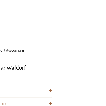
Contato/Compras
lar Waldorf
loração
para sua mochila:
UTO